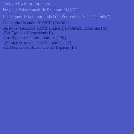
This text will be replaced
Pregunta Seleccionada de Reunión: 0122CU
Los Signos de la Inmortalidad
(El Perro de la "Pequeña India")
Contenido Reunión: 0122CU (Curitiba)
Seremos rescatados acorde a nuestra Evolución Espiritual (M)
-Del Ego a la Humanidad (H)
-Los Signos de la Inmortalidad (JPR)
-¿Porqué erro tanto en este Camino? (T)
-La Hermandad floreciente del Espacio (LO