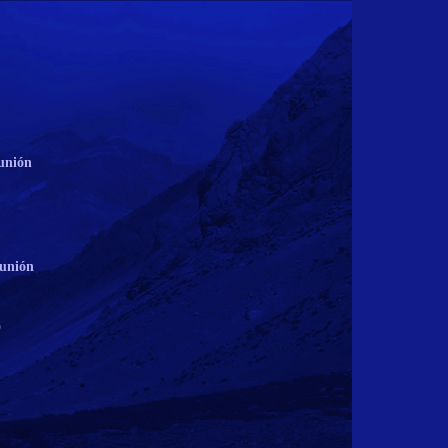
unión
unión
o