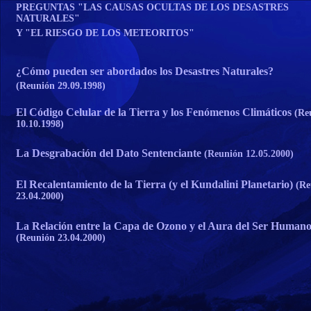
PREGUNTAS "LAS CAUSAS OCULTAS DE LOS DESASTRES
NATURALES"
Y "EL RIESGO DE LOS METEORITOS"
¿Cómo pueden ser abordados los Desastres Naturales?
(Reunión 29.09.1998)
El Código Celular de la Tierra y los Fenómenos Climáticos
(Re
10.10.1998)
La Desgrabación del Dato Sentenciante
(Reunión 12.05.2000)
El Recalentamiento de la Tierra (y el Kundalini Planetario)
(Re
23.04.2000)
La Relación entre la Capa de Ozono y el Aura del Ser Human
(Reunión 23.04.2000)